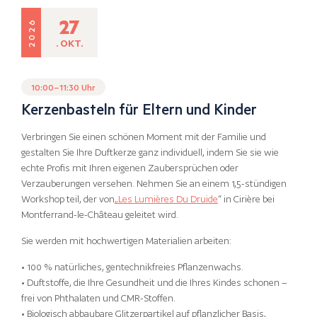
27
2026
. OKT.
10:00–11:30 Uhr
Kerzenbasteln für Eltern und Kinder
Verbringen Sie einen schönen Moment mit der Familie und
gestalten Sie Ihre Duftkerze ganz individuell, indem Sie sie wie
echte Profis mit Ihren eigenen Zaubersprüchen oder
Verzauberungen versehen. Nehmen Sie an einem 1,5-stündigen
Workshop teil, der von
„Les Lumières Du Druide
“ in Cirière bei
Montferrand-le-Château geleitet wird.
Sie werden mit hochwertigen Materialien arbeiten:
• 100 % natürliches, gentechnikfreies Pflanzenwachs.
• Duftstoffe, die Ihre Gesundheit und die Ihres Kindes schonen –
frei von Phthalaten und CMR-Stoffen.
• Biologisch abbaubare Glitzerpartikel auf pflanzlicher Basis,