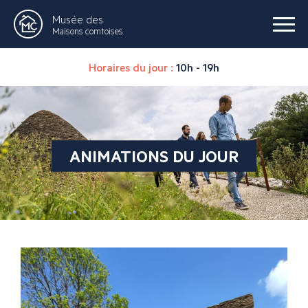
Musée des
Maisons comtoises
Horaires du jour :
10h - 19h
ANIMATIONS DU JOUR