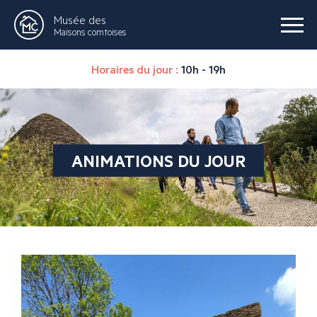
Musée des
Maisons comtoises
Horaires du jour :
10h - 19h
ANIMATIONS DU JOUR