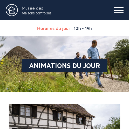
Musée des
Maisons comtoises
Horaires du jour :
10h - 19h
ANIMATIONS DU JOUR