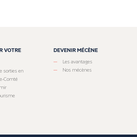
R VOTRE
DEVENIR MÉCÈNE
Les avantages
Nos mécènes
e sorties en
he-Comté
mir
tourisme