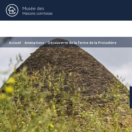
Musée des
Maisons comtoises
Accueil
>
Animations
>
Découverte de la ferme de la Proiselière