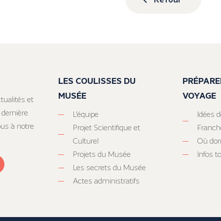
LES COULISSES DU
PRÉPARE
MUSÉE
VOYAGE
tualités et
 dernière
L’équipe
Idées d
ous à notre
Projet Scientifique et
Franc
Culturel
Où dor
Projets du Musée
Infos 
Les secrets du Musée
Actes administratifs