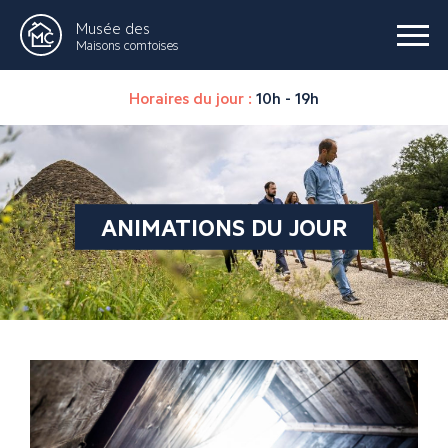
Musée des
Maisons comtoises
Horaires du jour :
10h - 19h
ANIMATIONS DU JOUR