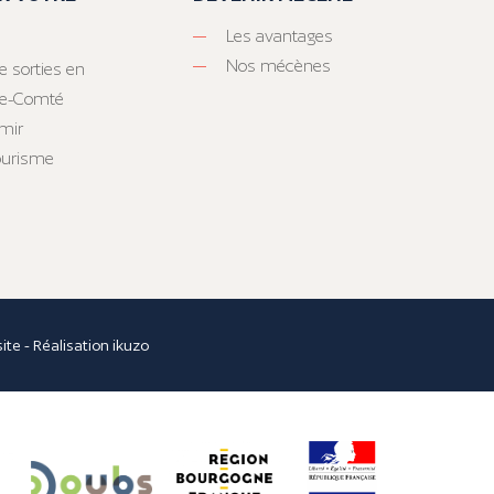
Les avantages
Nos mécènes
e sorties en
he-Comté
mir
tourisme
site
- Réalisation
ikuzo