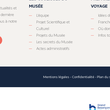
MUSÉE
VOYAGE
tualités et
 dernière
L’équipe
Idées d
ous à notre
Projet Scientifique et
Franc
Culturel
Où dor
Projets du Musée
Infos 
Les secrets du Musée
Actes administratifs
Mentions légales
-
Confidentialité
-
Plan du 