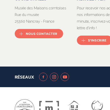
Musée des Maisons comtoises
Pour recevoir nos ac
Rue du musée
nos informations de
25360 Nancray - France
minute, inscrivez-v
lettre d’info !
NOUS CONTACTER
S'INSCRIRE
RÉSEAUX