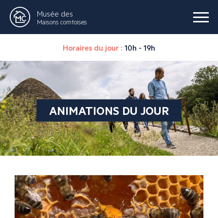
Musée des
Maisons comtoises
Horaires du jour :
10h - 19h
ANIMATIONS DU JOUR