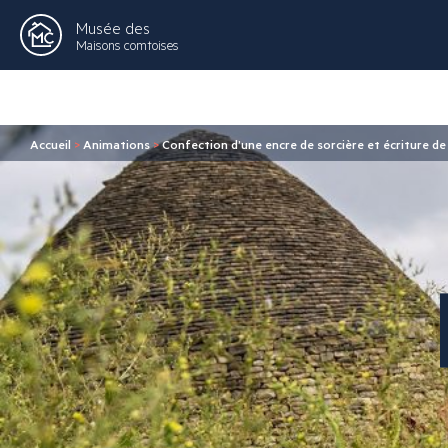
Musée des
Maisons comtoises
Accueil
>
Animations
>
Confection d’une encre de sorcière et écriture de 