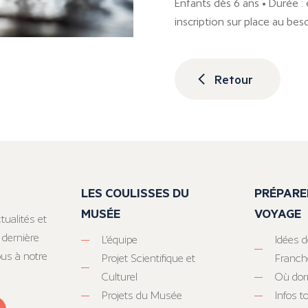
Enfants dès 6 ans • Durée 
inscription sur place au bes
Retour
LES COULISSES DU
PRÉPARE
MUSÉE
VOYAGE
tualités et
 dernière
L’équipe
Idées d
ous à notre
Projet Scientifique et
Franc
Culturel
Où dor
Projets du Musée
Infos 