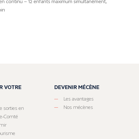
: en continu – 12 enfants maximum simultanément,
oin
R VOTRE
DEVENIR MÉCÈNE
Les avantages
Nos mécènes
e sorties en
he-Comté
mir
tourisme