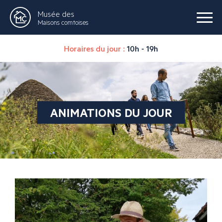
Musée des
Maisons comtoises
Horaires du jour :
10h - 19h
ANIMATIONS DU JOUR