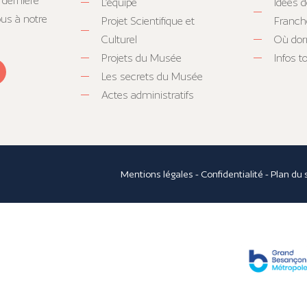
 dernière
L’équipe
Idées d
ous à notre
Projet Scientifique et
Franc
Culturel
Où dor
Projets du Musée
Infos 
Les secrets du Musée
Actes administratifs
Mentions légales
-
Confidentialité
-
Plan du 