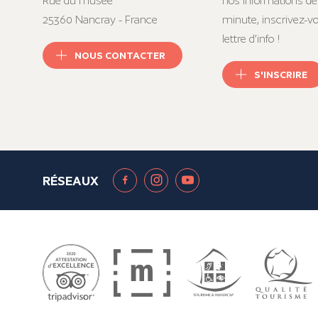
Rue du musée
nos informations de
25360 Nancray - France
minute, inscrivez-v
lettre d’info !
NOUS CONTACTER
S'INSCRIRE
RÉSEAUX