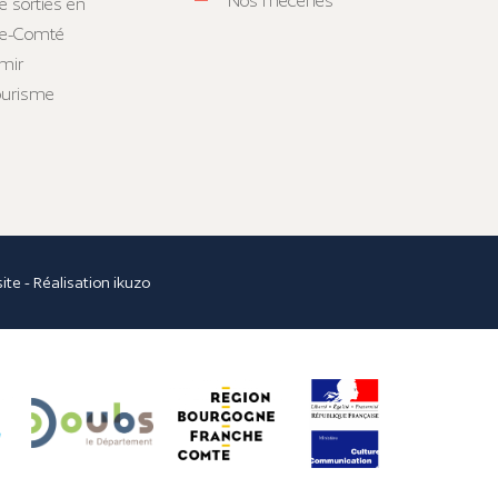
Nos mécènes
e sorties en
he-Comté
mir
tourisme
site
- Réalisation
ikuzo