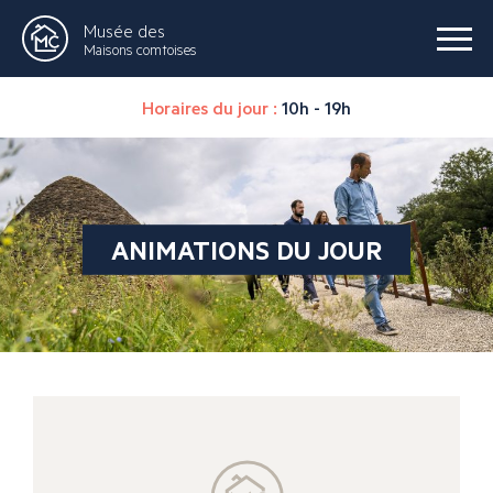
Musée des
Maisons comtoises
Horaires du jour :
10h - 19h
ANIMATIONS DU JOUR