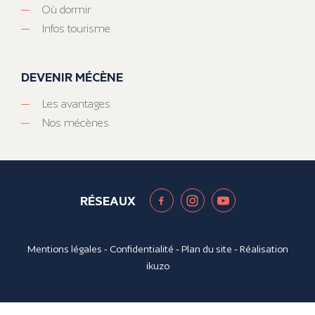
Où dormir
Infos tourisme
DEVENIR MÉCÈNE
Les avantages
Nos mécènes
RÉSEAUX
Mentions légales
-
Confidentialité
-
Plan du site
- Réalisation
ikuzo