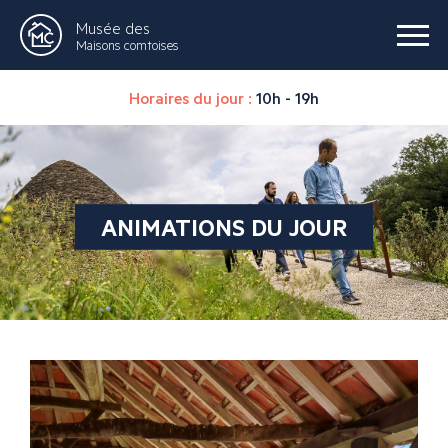
Musée des
Maisons comtoises
Horaires du jour :
10h - 19h
ANIMATIONS DU JOUR