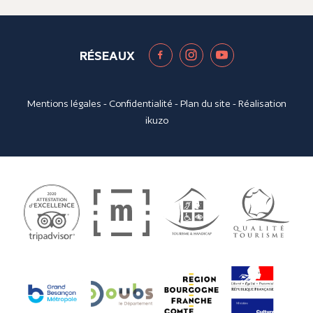
RÉSEAUX
Mentions légales
-
Confidentialité
-
Plan du site
- Réalisation
ikuzo