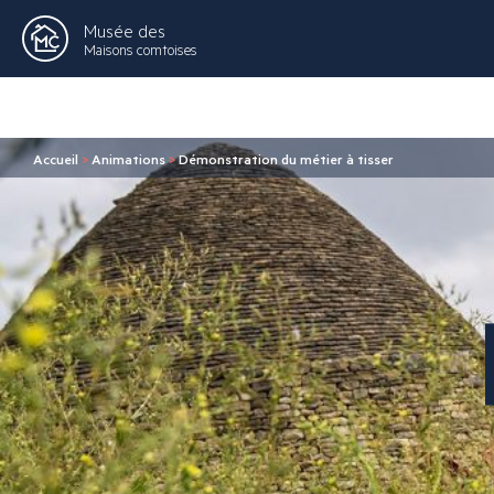
Musée des
Maisons comtoises
Accueil
>
Animations
>
Démonstration du métier à tisser