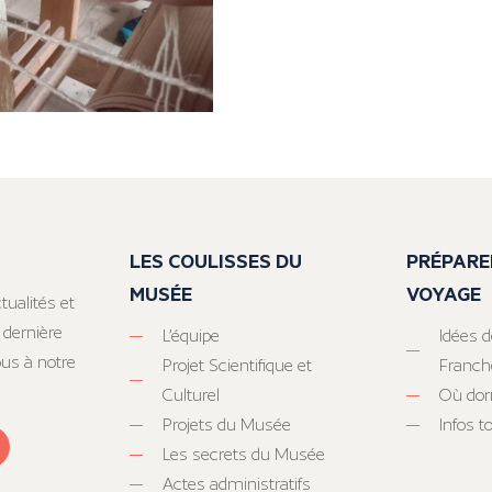
LES COULISSES DU
PRÉPARE
MUSÉE
VOYAGE
tualités et
 dernière
L’équipe
Idées d
ous à notre
Projet Scientifique et
Franc
Culturel
Où dor
Projets du Musée
Infos 
Les secrets du Musée
Actes administratifs