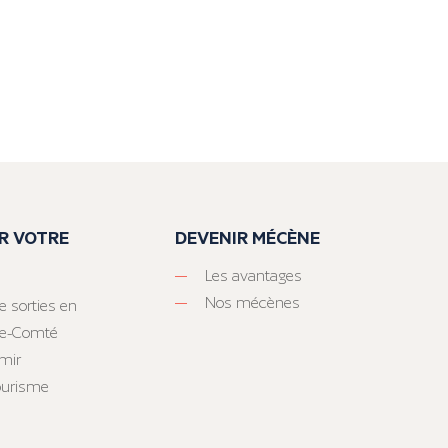
R VOTRE
DEVENIR MÉCÈNE
Les avantages
Nos mécènes
e sorties en
he-Comté
mir
tourisme