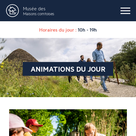
Musée des
Maisons comtoises
Horaires du jour :
10h - 19h
ANIMATIONS DU JOUR