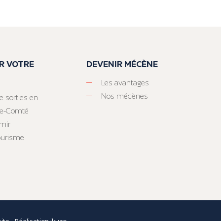
R VOTRE
DEVENIR MÉCÈNE
Les avantages
Nos mécènes
e sorties en
he-Comté
mir
tourisme
site
- Réalisation
ikuzo