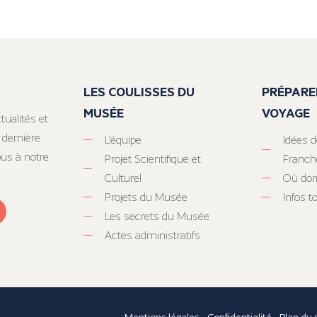
LES COULISSES DU
PRÉPARE
MUSÉE
VOYAGE
tualités et
 dernière
L’équipe
Idées d
ous à notre
Projet Scientifique et
Franc
Culturel
Où dor
Projets du Musée
Infos 
Les secrets du Musée
Actes administratifs
Mentions légales
-
Confidentialité
-
Plan du 