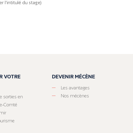
r l’intitulé du stage)
R VOTRE
DEVENIR MÉCÈNE
Les avantages
Nos mécènes
e sorties en
he-Comté
mir
tourisme