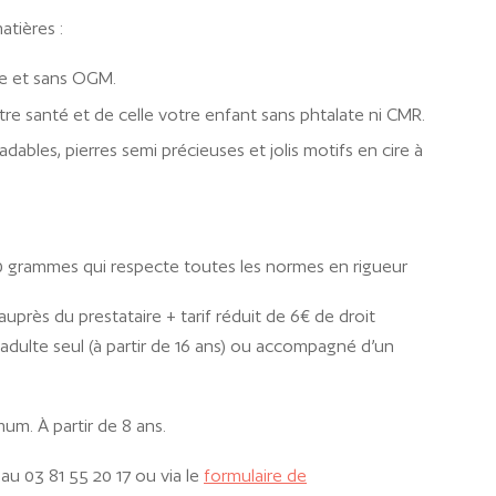
atières :
le et sans OGM.
e santé et de celle votre enfant sans phtalate ni CMR.
adables, pierres semi précieuses et jolis motifs en cire à
 90 grammes qui respecte toutes les normes en rigueur
 auprès du prestataire + tarif réduit de 6€ de droit
dulte seul (à partir de 16 ans) ou accompagné d’un
mum. À partir de 8 ans.
au 03 81 55 20 17 ou via le
formulaire de