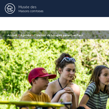
Musée des
Maisons comtoises
Accueil
>
Agenda
>
Création de bougies parent-enfant