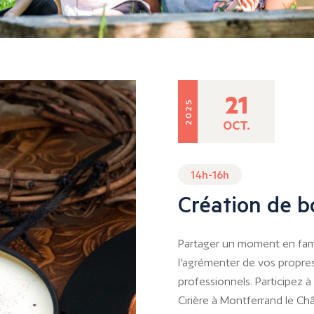
21
2025
OCT.
14h-16h
Création de b
Partager un moment en fami
l’agrémenter de vos propr
professionnels. Participez à
Cirière à Montferrand le Ch