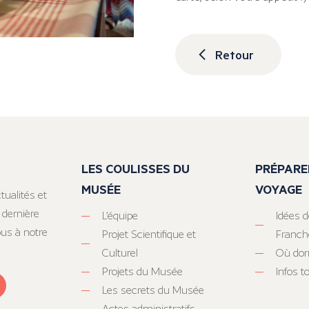
Retour
LES COULISSES DU
PRÉPARE
MUSÉE
VOYAGE
tualités et
 dernière
L’équipe
Idées d
ous à notre
Projet Scientifique et
Franc
Culturel
Où dor
Projets du Musée
Infos 
Les secrets du Musée
Actes administratifs