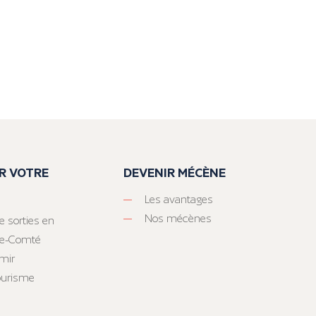
R VOTRE
DEVENIR MÉCÈNE
Les avantages
Nos mécènes
e sorties en
he-Comté
mir
tourisme