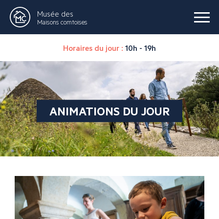
Musée des
Maisons comtoises
Horaires du jour :
10h - 19h
ANIMATIONS DU JOUR