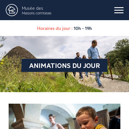
Musée des
Maisons comtoises
Horaires du jour :
10h - 19h
ANIMATIONS DU JOUR