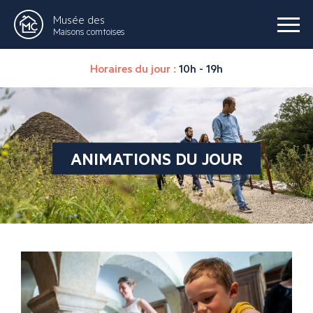
Musée des
Maisons comtoises
Horaires du jour :
10h - 19h
ANIMATIONS DU JOUR