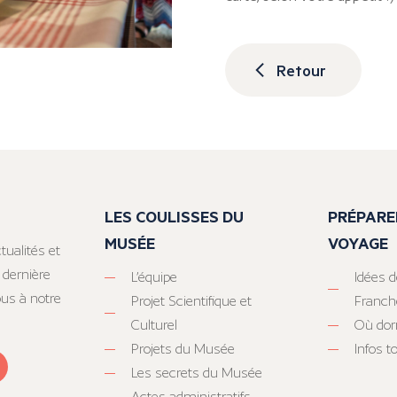
Retour
LES COULISSES DU
PRÉPARE
MUSÉE
VOYAGE
tualités et
 dernière
L’équipe
Idées d
ous à notre
Projet Scientifique et
Franc
Culturel
Où dor
Projets du Musée
Infos 
Les secrets du Musée
Actes administratifs