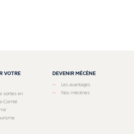
R VOTRE
DEVENIR MÉCÈNE
Les avantages
Nos mécènes
e sorties en
he-Comté
mir
tourisme