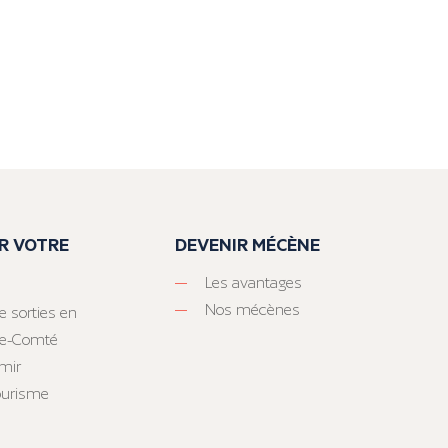
R VOTRE
DEVENIR MÉCÈNE
Les avantages
Nos mécènes
e sorties en
he-Comté
mir
tourisme