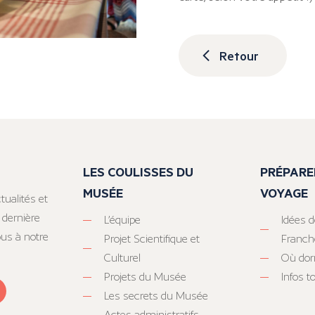
Retour
LES COULISSES DU
PRÉPARE
MUSÉE
VOYAGE
tualités et
 dernière
L’équipe
Idées d
ous à notre
Projet Scientifique et
Franc
Culturel
Où dor
Projets du Musée
Infos 
Les secrets du Musée
Actes administratifs