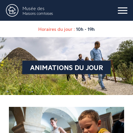
Musée des
Maisons comtoises
Horaires du jour :
10h - 19h
ANIMATIONS DU JOUR