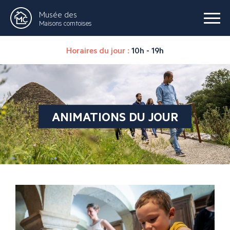
Musée des
Maisons comtoises
Horaires du jour :
10h - 19h
ANIMATIONS DU JOUR