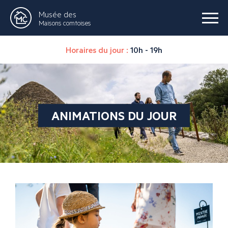
Musée des
Maisons comtoises
Horaires du jour :
10h - 19h
ANIMATIONS DU JOUR