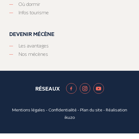
Où dormir
Infos tourisme
DEVENIR MÉCÈNE
Les avantages
Nos mécènes
RÉSEAUX
Mentions légales
-
Confidentialité
-
Plan du site
- Réalisation
ikuzo