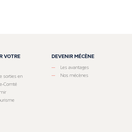
R VOTRE
DEVENIR MÉCÈNE
Les avantages
Nos mécènes
e sorties en
he-Comté
mir
tourisme