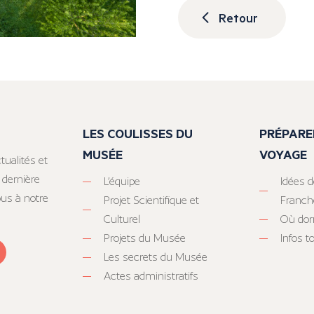
Retour
LES COULISSES DU
PRÉPARE
MUSÉE
VOYAGE
tualités et
 dernière
L’équipe
Idées d
ous à notre
Projet Scientifique et
Franc
Culturel
Où dor
Projets du Musée
Infos 
Les secrets du Musée
Actes administratifs