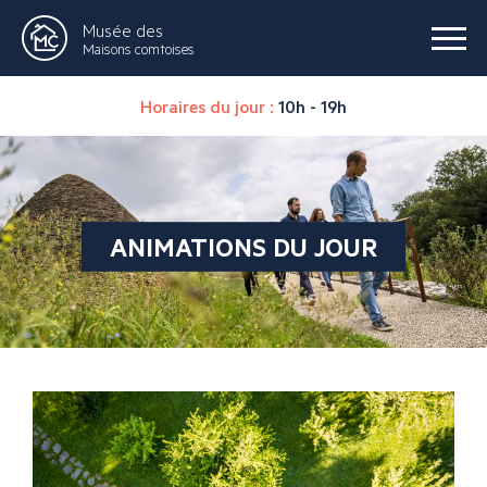
Musée des
Maisons comtoises
Horaires du jour :
10h - 19h
ANIMATIONS DU JOUR