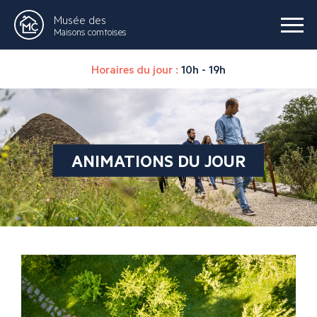
Musée des
Maisons comtoises
Horaires du jour :
10h - 19h
ANIMATIONS DU JOUR