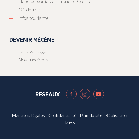
Idées de sorties en Franche-Comté
Où dormir
Infos tourisme
DEVENIR MÉCÈNE
Les avantages
Nos mécènes
RÉSEAUX
Mentions légales
-
Confidentialité
-
Plan du site
- Réalisation
ikuzo