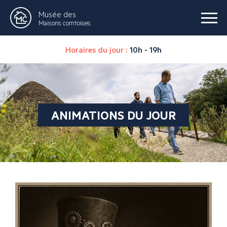
Musée des
Maisons comtoises
Horaires du jour :
10h - 19h
ANIMATIONS DU JOUR