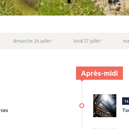
dimanche 26 juillet
lundi 27 juillet
mar
Après-midi
14
rces
Tou