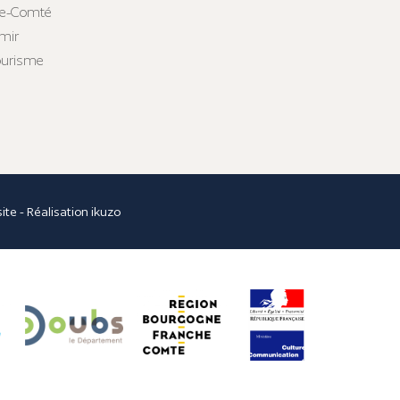
he-Comté
mir
tourisme
site
- Réalisation
ikuzo