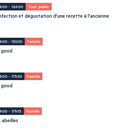
h00 - 16h00
Tout public
fection et dégustation d'une recette à l'ancienne
h00 - 15h30
Famille
il good
h00 - 17h30
Famille
il good
h00 - 17h15
Famille
 abeilles