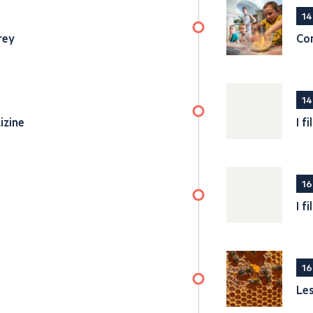
14
rey
Con
14
izine
I f
16
I f
16
Les