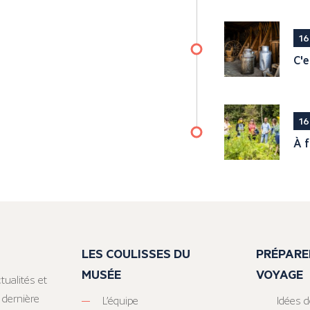
16
C'e
16
À f
LES COULISSES DU
PRÉPARE
MUSÉE
VOYAGE
tualités et
 dernière
L’équipe
Idées d