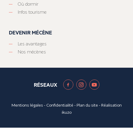
Où dormir
Infos tourisme
DEVENIR MÉCÈNE
Les avantages
Nos mécènes
RÉSEAUX
Mentions légales
-
Confidentialité
-
Plan du site
- Réalisation
ikuzo