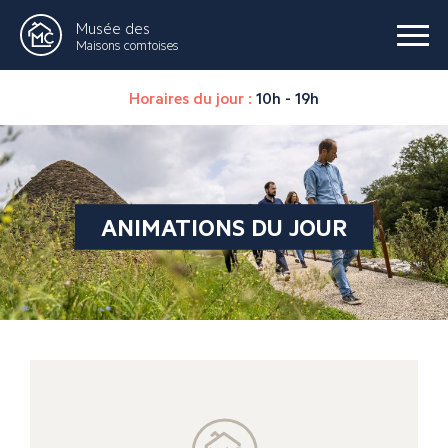
Musée des
Maisons comtoises
Horaires du jour :
10h - 19h
ANIMATIONS DU JOUR