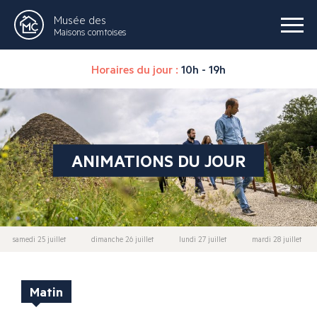
Musée des
Maisons comtoises
Horaires du jour :
10h - 19h
ANIMATIONS DU JOUR
samedi 25 juillet
dimanche 26 juillet
lundi 27 juillet
mardi 28 juillet
Matin