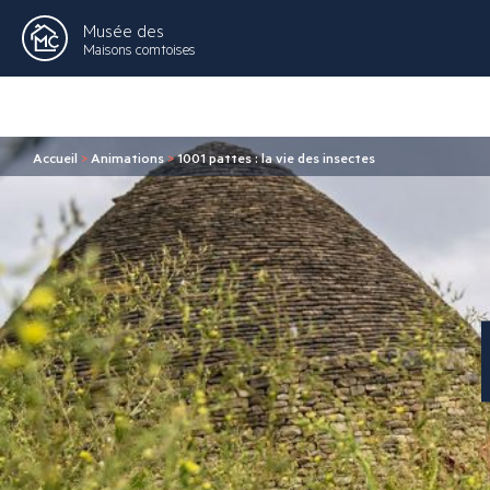
Musée des
Maisons comtoises
Accueil
>
Animations
>
1001 pattes : la vie des insectes