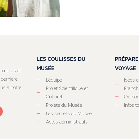
LES COULISSES DU
PRÉPARE
MUSÉE
VOYAGE
tualités et
 dernière
L’équipe
Idées d
ous à notre
Projet Scientifique et
Franc
Culturel
Où dor
Projets du Musée
Infos 
Les secrets du Musée
Actes administratifs