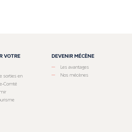
R VOTRE
DEVENIR MÉCÈNE
Les avantages
Nos mécènes
e sorties en
he-Comté
mir
tourisme