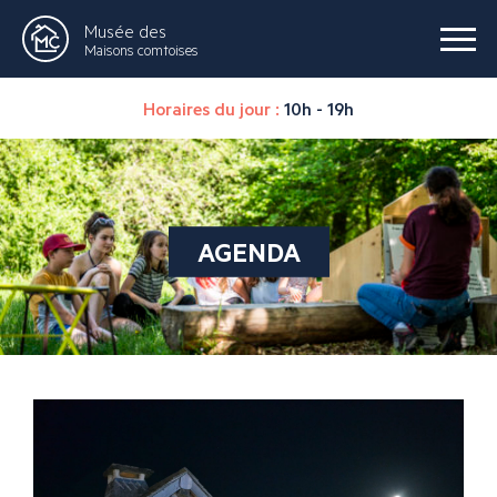
Musée des
Maisons comtoises
Horaires du jour :
10h - 19h
AGENDA