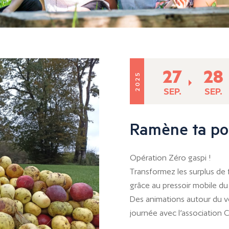
27
28
2025
SEP.
SEP.
Ramène ta p
Opération Zéro gaspi !
Transformez les surplus de f
grâce au pressoir mobile du 
Des animations autour du v
journée avec l’association