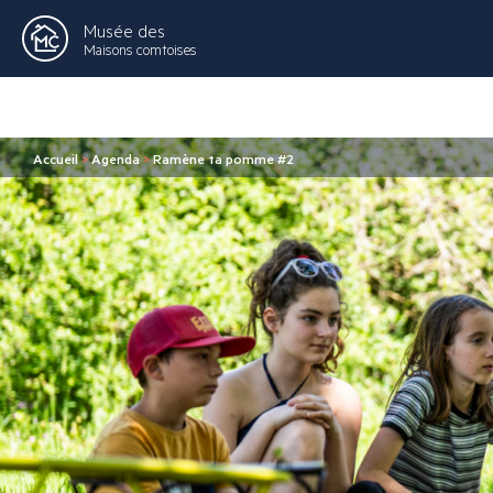
Musée des
Maisons comtoises
Accueil
>
Agenda
>
Ramène ta pomme #2