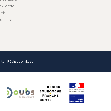
he-Comté
mir
tourisme
site
- Réalisation
ikuzo