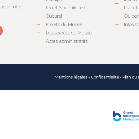
ous à notre
Projet Scientifique et
Franc
Culturel
Où dor
Projets du Musée
Infos 
Les secrets du Musée
Actes administratifs
Mentions légales
-
Confidentialité
-
Plan du 