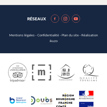
RÉSEAUX
Mentions légales
-
Confidentialité
-
Plan du site
- Réalisation
ikuzo