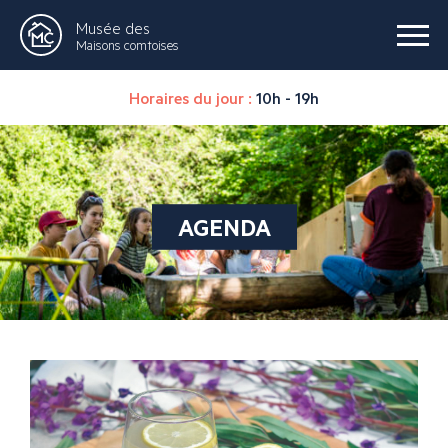
Musée des
Maisons comtoises
Horaires du jour :
10h - 19h
AGENDA