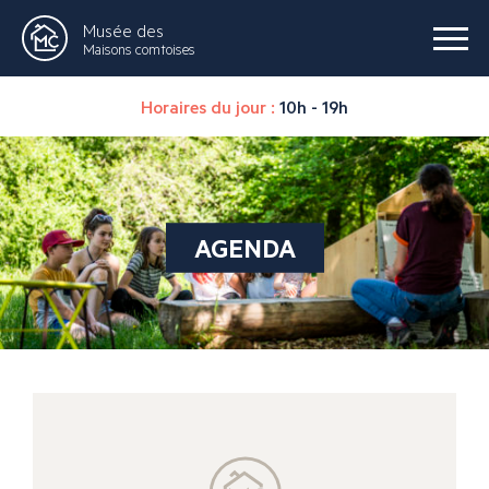
Musée des
Maisons comtoises
Horaires du jour :
10h - 19h
AGENDA