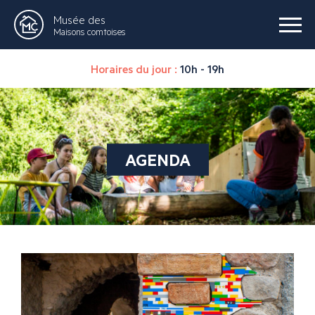
Musée des
Maisons comtoises
Horaires du jour :
10h - 19h
AGENDA