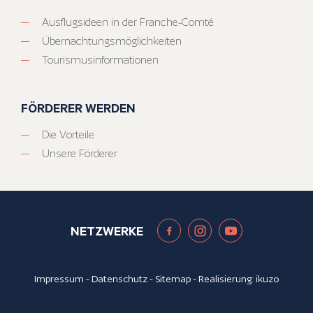
Ausflugsideen in der Franche-Comté
Übernachtungsmöglichkeiten
Tourismusinformationen
FÖRDERER WERDEN
Die Vorteile
Unsere Förderer
NETZWERKE
Impressum
-
Datenschutz
-
Sitemap
- Realisierung:
ikuzo