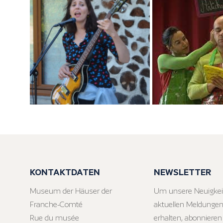
KONTAKTDATEN
NEWSLETTER
Museum der Häuser der
Um unsere Neuigkei
Franche-Comté
aktuellen Meldungen
Rue du musée
erhalten, abonnieren