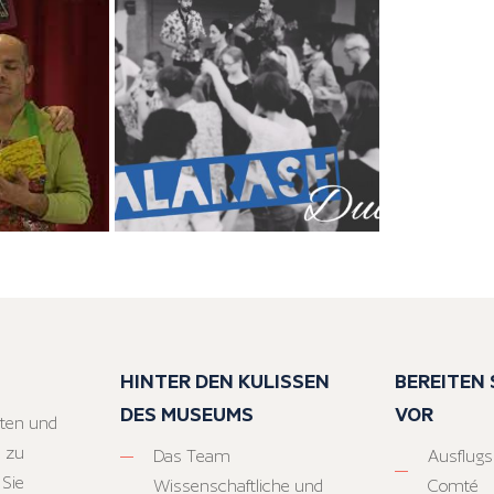
HINTER DEN KULISSEN
BEREITEN S
DES MUSEUMS
VOR
ten und
 zu
Das Team
Ausflugs
 Sie
Wissenschaftliche und
Comté