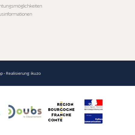
htungsmöglichkeiten
usinformationen
ap
- Realisierung:
ikuzo