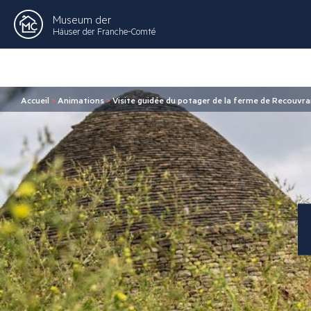
Museum der
Häuser der Franche-Comté
Accueil
>
Animations
>
Visite guidée du potager de la ferme de Recouvr