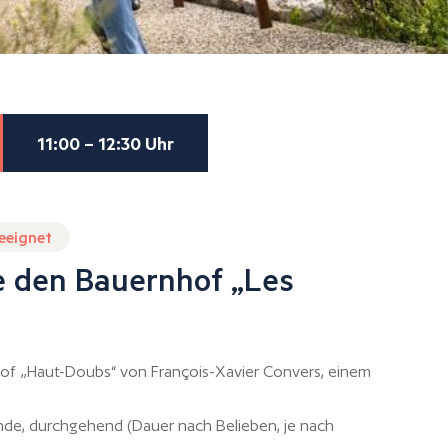
11:00 – 12:30 Uhr
geeignet
e den Bauernhof „Les
of „Haut-Doubs“ von François-Xavier Convers, einem
unde, durchgehend (Dauer nach Belieben, je nach