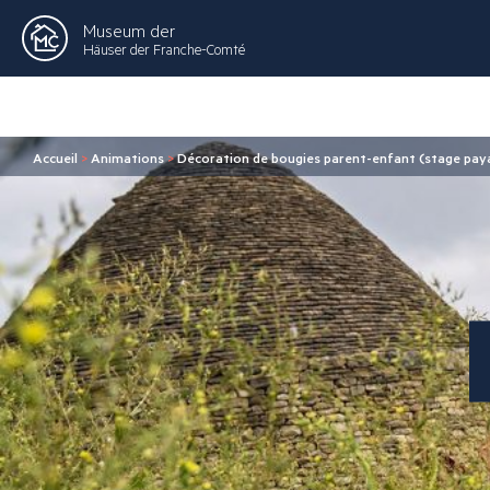
Museum der
Häuser der Franche-Comté
Accueil
>
Animations
>
Décoration de bougies parent-enfant (stage paya