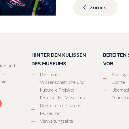
Zurück
HINTER DEN KULISSEN
BEREITEN S
DES MUSEUMS
VOR
ten und
 zu
Das Team
Ausflugs
 Sie
Wissenschaftliche und
Comté
kulturelle Projekte
Übernac
Projekte des Museums
Tourism
Die Geheimnisse des
Museums
Verwaltungsakte