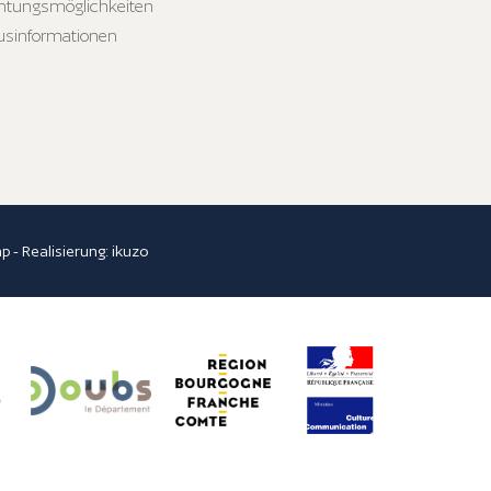
htungsmöglichkeiten
usinformationen
ap
- Realisierung:
ikuzo