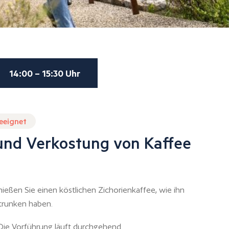
14:00 – 15:30 Uhr
geeignet
und Verkostung von Kaffee
eßen Sie einen köstlichen Zichorienkaffee, wie ihn
trunken haben.
 Die Vorführung läuft durchgehend.