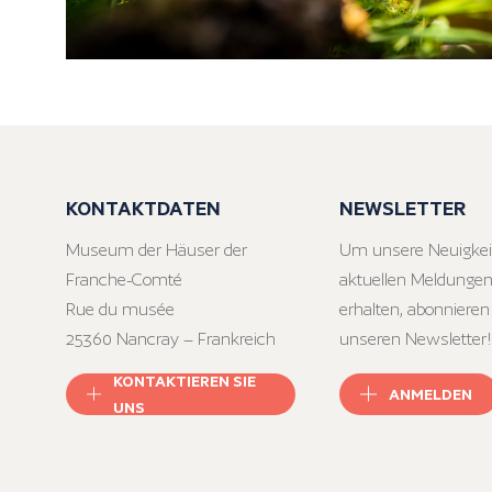
KONTAKTDATEN
NEWSLETTER
Museum der Häuser der
Um unsere Neuigkei
Franche-Comté
aktuellen Meldungen
Rue du musée
erhalten, abonnieren
25360 Nancray – Frankreich
unseren Newsletter!
KONTAKTIEREN SIE
ANMELDEN
UNS