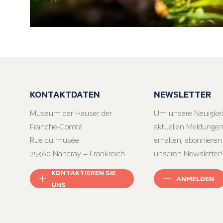
KONTAKTDATEN
NEWSLETTER
Museum der Häuser der
Um unsere Neuigkei
Franche-Comté
aktuellen Meldungen
Rue du musée
erhalten, abonnieren
25360 Nancray – Frankreich
unseren Newsletter!
KONTAKTIEREN SIE
ANMELDEN
UNS